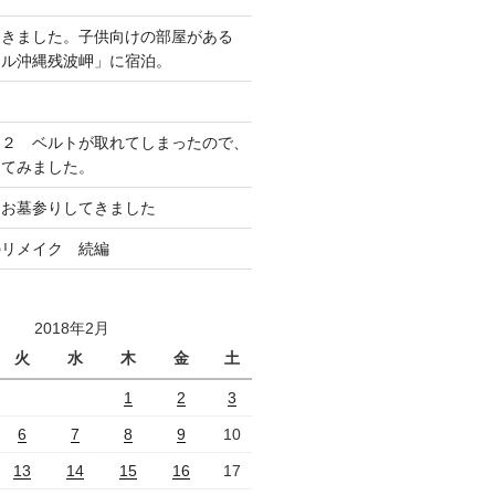
てきました。子供向けの部屋がある
テル沖縄残波岬」に宿泊。
ア２ ベルトが取れてしまったので、
してみました。
にお墓参りしてきました
のリメイク 続編
2018年2月
火
水
木
金
土
1
2
3
6
7
8
9
10
13
14
15
16
17