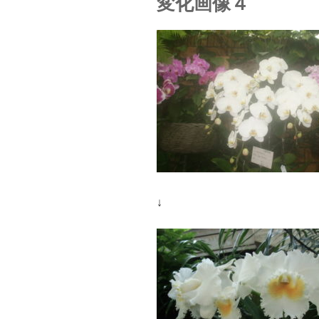
変化画像４
↓