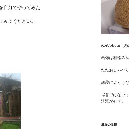
を自分でやってみた
てみてください。
AoiCobut
画像は相棒の
ただおしゃべ
悪夢によくう
得意ではない
洗濯が好き。
最近の投稿