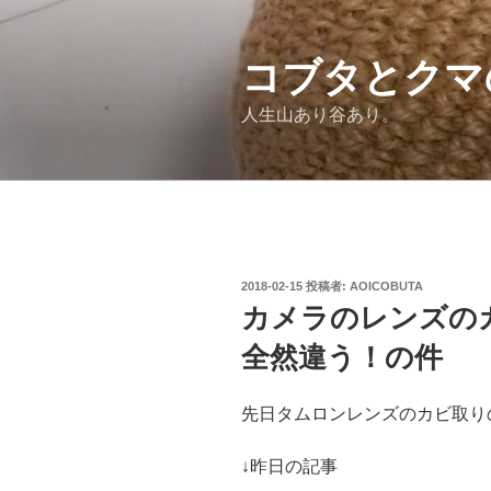
コ
ン
テ
コブタとクマ
ン
人生山あり谷あり。
ツ
へ
ス
キ
ッ
プ
投
2018-02-15
投稿者:
AOICOBUTA
稿
カメラのレンズの
日:
全然違う！の件
先日タムロンレンズのカビ取り
↓昨日の記事