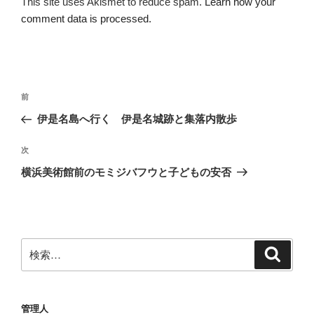
This site uses Akismet to reduce spam.
Learn how your
comment data is processed.
投
前
前
稿
の
伊是名島へ行く 伊是名城跡と集落内散歩
ナ
投
ビ
稿
次
次
ゲ
の
横浜美術館前のモミジバフウと子どもの安否
投
ー
稿
シ
ョ
ン
検
検
索
索:
管理人