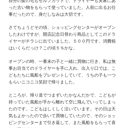
自分の髪の毛もセルフカットで、ドライヤーも実家にあ
った古い物をもらって使っていました。人前に出るお仕
事だったので、身だしなみは大切です。
さてちょうどその頃、ショッピングセンターがオープン
したわけですが、開店記念日替わり商品としてこのドラ
イヤーがチラシに出ていました。５００円です。消費税
はいくらだっけ？この頃５％かな。
オープンの時、一番末の子と一緒に買物に行き、私は無
事お目当てのドライヤーを手に入れ、出入り口では、こ
どもたちに風船をプレゼントしていて、うちの子も一つ
もらいニコニコ笑顔で帰りました。
ところが、帰り道でつまずいたかなんだかで、こどもが
持っていた風船が手から離れて空に飛んでいってしまっ
たのです。こどもはしくしく泣いています。その日は天
気もよかったので歩いて買物していたので、そのショッ
ピングセンターまで引き返して、また風船をもらって喜