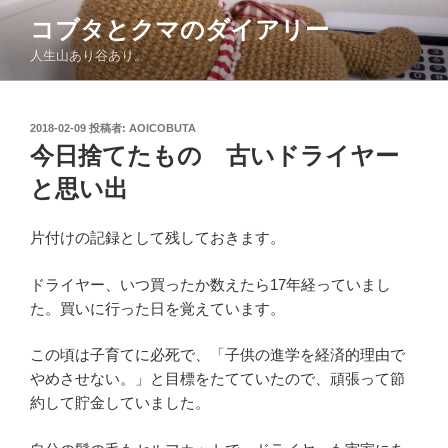
コ
コブタとクマのダイアリー
ン
人生山あり谷あり。
テ
ン
ツ
投
2018-02-09
投稿者:
AOICOBUTA
へ
稿
今日捨てたもの 古いドライヤー
ス
日:
キ
と思い出
ッ
プ
片付けの記録として残しておきます。
ドライヤー、いつ買ったか数えたら17年経っていまし
た。買いに行った日を覚えています。
この頃は子育てに必死で、「子供の進学を経済的理由で
やめさせない。」と目標をたてていたので、頑張って節
約して貯金していました。