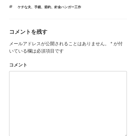
テ
タ
ケチな夫
、
手鏡
、
節約
、
針金ハンガー工作
ゴ
グ
リ
ー
コメントを残す
メールアドレスが公開されることはありません。
*
が付
いている欄は必須項目です
コメント