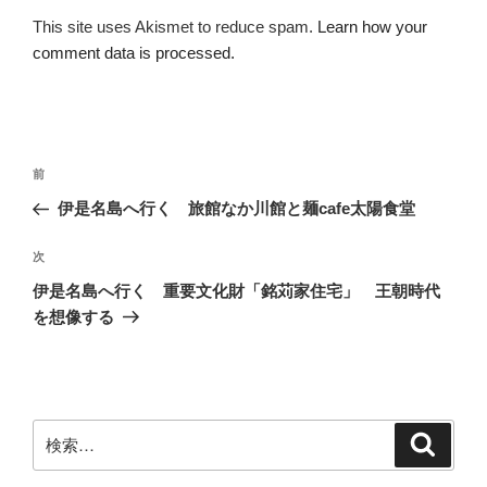
This site uses Akismet to reduce spam.
Learn how your
comment data is processed.
投
前
前
稿
の
伊是名島へ行く 旅館なか川館と麺cafe太陽食堂
ナ
投
ビ
稿
次
次
ゲ
の
伊是名島へ行く 重要文化財「銘苅家住宅」 王朝時代
投
ー
を想像する
稿
シ
ョ
ン
検
検
索
索: