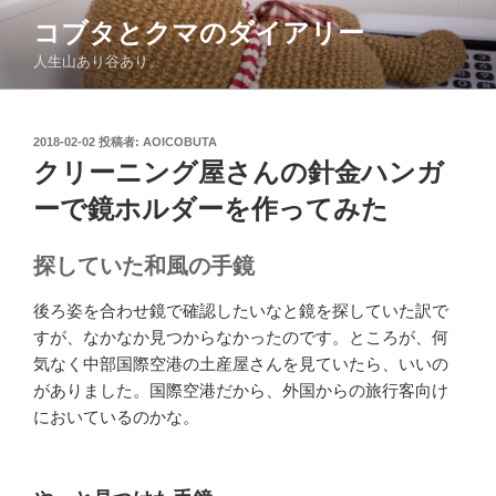
コ
コブタとクマのダイアリー
ン
人生山あり谷あり。
テ
ン
ツ
投
2018-02-02
投稿者:
AOICOBUTA
へ
稿
クリーニング屋さんの針金ハンガ
ス
日:
キ
ーで鏡ホルダーを作ってみた
ッ
プ
探していた和風の手鏡
後ろ姿を合わせ鏡で確認したいなと鏡を探していた訳で
すが、なかなか見つからなかったのです。ところが、何
気なく中部国際空港の土産屋さんを見ていたら、いいの
がありました。国際空港だから、外国からの旅行客向け
においているのかな。