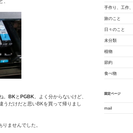
と、
手作り、工作
旅のこと
日々のこと
未分類
植物
節約
食べ物
固定ページ
ね。
BK
と
PGBK
。よく分からないけど、
違うだけだと思いBKを買って帰りまし
mail
はありませんでした。