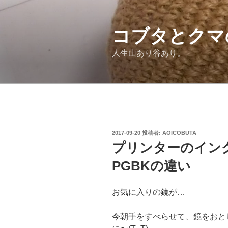
コ
ン
テ
コブタとクマ
ン
人生山あり谷あり。
ツ
へ
ス
キ
ッ
プ
投
2017-09-20
投稿者:
AOICOBUTA
稿
プリンターのイン
日:
PGBKの違い
お気に入りの鏡が…
今朝手をすべらせて、鏡をおと