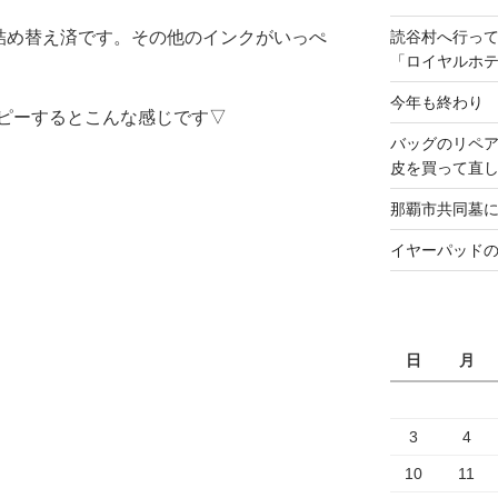
て詰め替え済です。その他のインクがいっぺ
読谷村へ行っ
「ロイヤルホ
今年も終わり
ピーするとこんな感じです▽
バッグのリペ
皮を買って直
那覇市共同墓
イヤーパッド
日
月
3
4
10
11