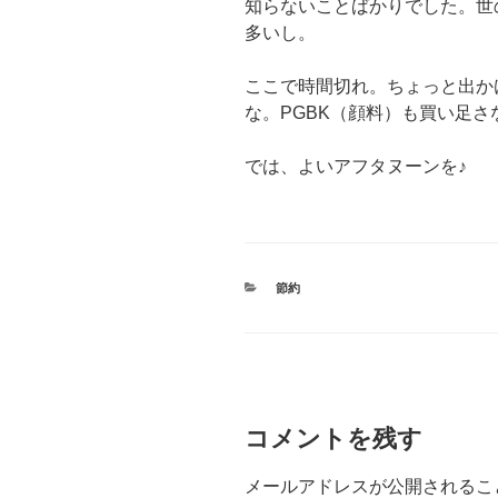
知らないことばかりでした。世
多いし。
ここで時間切れ。ちょっと出か
な。PGBK（顔料）も買い足さ
では、よいアフタヌーンを♪
カ
節約
テ
ゴ
リ
ー
コメントを残す
メールアドレスが公開されるこ