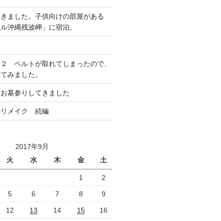
てきました。子供向けの部屋がある
テル沖縄残波岬」に宿泊。
ア２ ベルトが取れてしまったので、
してみました。
にお墓参りしてきました
のリメイク 続編
2017年9月
火
水
木
金
土
1
2
5
6
7
8
9
12
13
14
15
16