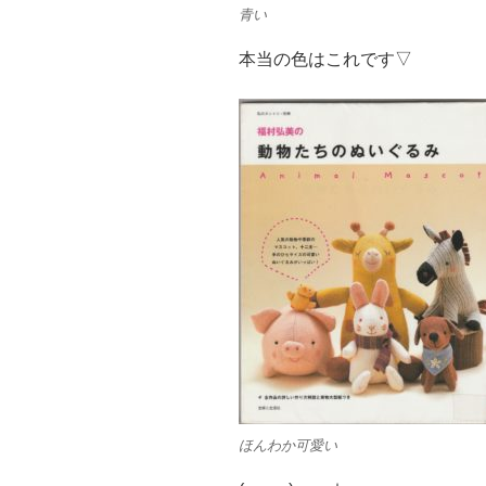
青い
本当の色はこれです▽
ほんわか可愛い