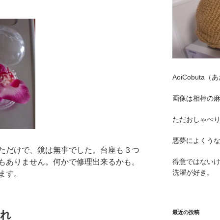
AoiCobut
画像は相棒の
ただおしゃべ
悪夢によくう
ただけで、鏡は無事でした。台座も３つ
もありません。何かで修理出来るかも。
得意ではない
洗濯が好き。
ます。
切れ
最近の投稿