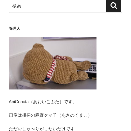
ン
検
検
索
索:
管理人
AoiCobuta（あおいこぶた）です。
画像は相棒の麻野クマ子（あさのくまこ）
ただおしゃべりがしたいだけです。