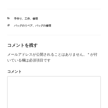
カ
手作り、工作、修理
テ
タ
バッグのリペア
、
バッグの修理
ゴ
グ
リ
ー
コメントを残す
メールアドレスが公開されることはありません。
*
が付
いている欄は必須項目です
コメント