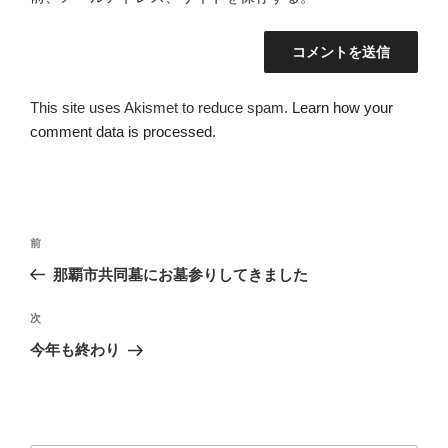
This site uses Akismet to reduce spam.
Learn how your
comment data is processed.
投
前
前
稿
の
那覇市共同墓にお墓参りしてきました
ナ
投
ビ
稿
次
次
ゲ
の
今年も終わり
投
ー
稿
シ
ョ