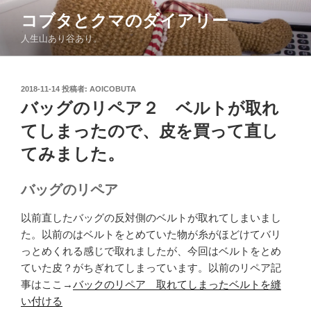
コ
コブタとクマのダイアリー
ン
人生山あり谷あり。
テ
ン
ツ
投
2018-11-14
投稿者:
AOICOBUTA
へ
稿
バッグのリペア２ ベルトが取れ
ス
日:
キ
てしまったので、皮を買って直し
ッ
てみました。
プ
バッグのリペア
以前直したバッグの反対側のベルトが取れてしまいまし
た。以前のはベルトをとめていた物が糸がほどけてバリ
っとめくれる感じで取れましたが、今回はベルトをとめ
ていた皮？がちぎれてしまっています。以前のリペア記
事はここ→
バックのリペア 取れてしまったベルトを縫
い付ける