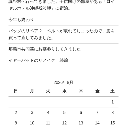
読谷村へ行ってきました。子供向けの部屋がある「ロイ
ヤルホテル沖縄残波岬」に宿泊。
今年も終わり
バッグのリペア２ ベルトが取れてしまったので、皮を
買って直してみました。
那覇市共同墓にお墓参りしてきました
イヤーパッドのリメイク 続編
2026年8月
日
月
火
水
木
金
土
1
2
3
4
5
6
7
8
9
10
11
12
13
14
15