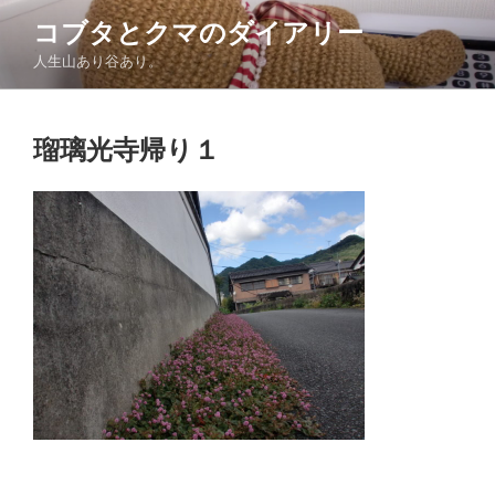
コ
コブタとクマのダイアリー
ン
人生山あり谷あり。
テ
ン
ツ
瑠璃光寺帰り１
へ
ス
キ
ッ
プ