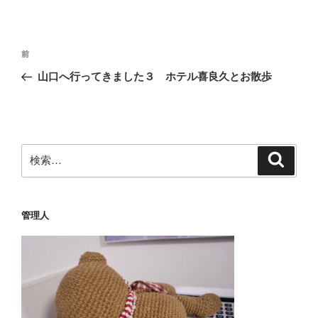
投
前
前
稿
の
山口へ行ってきました３ ホテル喜良久とお散歩
ナ
投
ビ
稿
ゲ
ー
検
検
シ
索
索:
ョ
ン
管理人