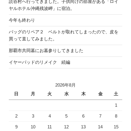
読谷村へ行ってきました。子供向けの部屋がある「ロイ
ヤルホテル沖縄残波岬」に宿泊。
今年も終わり
バッグのリペア２ ベルトが取れてしまったので、皮を
買って直してみました。
那覇市共同墓にお墓参りしてきました
イヤーパッドのリメイク 続編
2026年8月
日
月
火
水
木
金
土
1
2
3
4
5
6
7
8
9
10
11
12
13
14
15