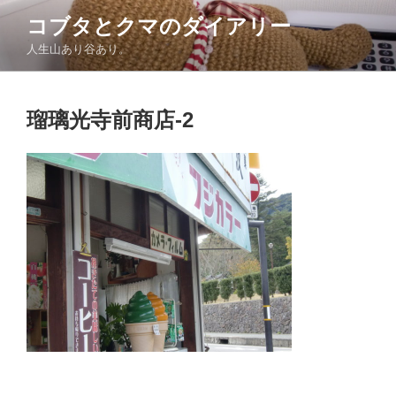
コ
コブタとクマのダイアリー
ン
人生山あり谷あり。
テ
ン
ツ
瑠璃光寺前商店-2
へ
ス
キ
ッ
プ