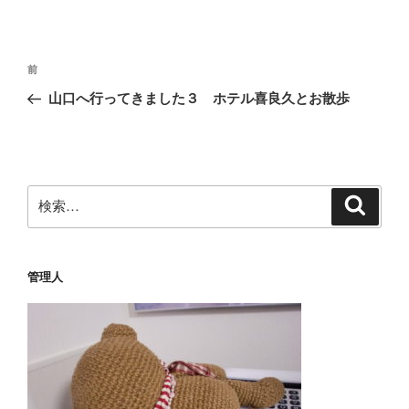
投
前
前
稿
の
山口へ行ってきました３ ホテル喜良久とお散歩
ナ
投
ビ
稿
ゲ
ー
検
検
シ
索
索:
ョ
ン
管理人