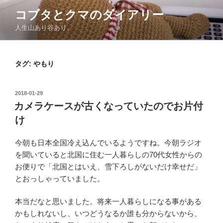
コ
コブタとクマのダイアリー
ン
人生山あり谷あり。
テ
ン
ツ
タグ:
やもり
へ
ス
キ
投
2018-01-29
ッ
稿
カメラケースが古くなっていたのでお片付
日:
プ
け
今朝も日本全国冷え込んでいるようですね。今朝ラジオ
を聞いていると北国に住む一人暮らしの70代女性からの
お便りで「北国とはいえ、雪下ろしがないだけ幸せだ」
とおっしゃっていました。
本当だなと思いました。将来一人暮らしになる事がある
かもしれないし、いつどうなるか誰も分からないから、