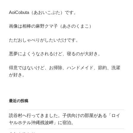
片
付
AoiCobuta（あおいこぶた）です。
け”
の
画像は相棒の麻野クマ子（あさのくまこ）
ただおしゃべりがしたいだけです。
悪夢によくうなされるけど、寝るのが大好き。
得意ではないけど、お掃除、ハンドメイド、節約、洗濯
が好き。
最近の投稿
読谷村へ行ってきました。子供向けの部屋がある「ロイ
ヤルホテル沖縄残波岬」に宿泊。