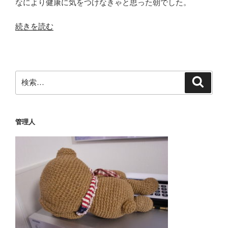
なにより健康に気をつけなきゃと思った朝でした。
“カ
続きを読む
メ
ラ
ケ
ー
検
検
ス
索
索:
が
古
管理人
く
な
っ
て
い
た
の
で
お