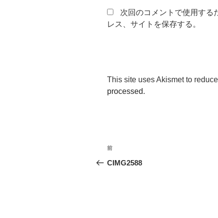
次回のコメントで使用する
レス、サイトを保存する。
This site uses Akismet to reduc
processed.
投
前
前
稿
の
CIMG2588
投
ナ
稿
ビ
ゲ