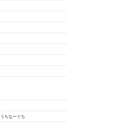
濯
、うちなーぐち