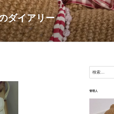
のダイアリー
検
索:
管理人