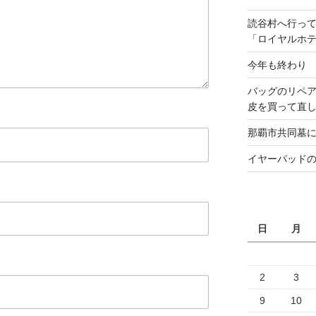
読谷村へ行っ
「ロイヤルホ
今年も終わり
バッグのリペ
皮を買って直
那覇市共同墓
イヤーパッド
日
月
2
3
9
10