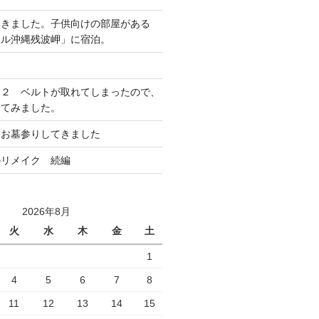
てきました。子供向けの部屋がある
テル沖縄残波岬」に宿泊。
ア２ ベルトが取れてしまったので、
してみました。
にお墓参りしてきました
のリメイク 続編
2026年8月
火
水
木
金
土
1
4
5
6
7
8
11
12
13
14
15