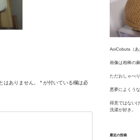
AoiCobut
画像は相棒の
ただおしゃべ
とはありません。
*
が付いている欄は必
悪夢によくう
得意ではない
洗濯が好き。
最近の投稿