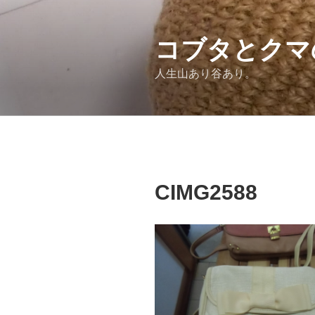
コ
ン
テ
コブタとクマ
ン
人生山あり谷あり。
ツ
へ
ス
キ
ッ
プ
CIMG2588