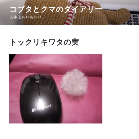
コ
コブタとクマのダイアリー
ン
人生山あり谷あり。
テ
ン
ツ
トックリキワタの実
へ
ス
キ
ッ
プ