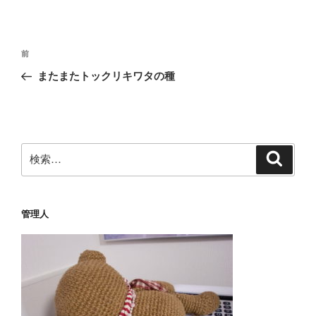
投
前
前
稿
の
またまたトックリキワタの種
ナ
投
ビ
稿
ゲ
ー
検
検
シ
索
索:
ョ
ン
管理人