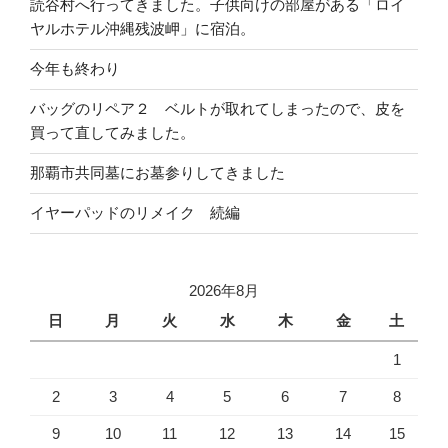
読谷村へ行ってきました。子供向けの部屋がある「ロイ
ヤルホテル沖縄残波岬」に宿泊。
今年も終わり
バッグのリペア２ ベルトが取れてしまったので、皮を
買って直してみました。
那覇市共同墓にお墓参りしてきました
イヤーパッドのリメイク 続編
2026年8月
日
月
火
水
木
金
土
1
2
3
4
5
6
7
8
9
10
11
12
13
14
15